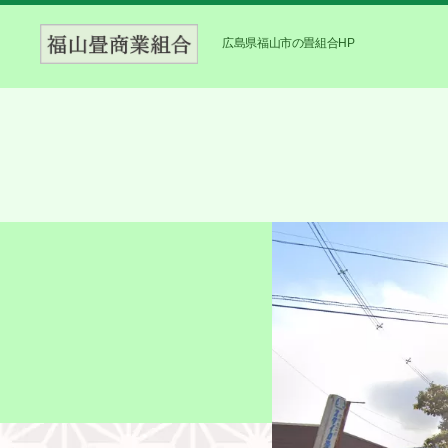
広島県福山市の畳組合HP
福
山
畳
商
業
組
合
公
式
HP