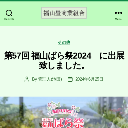
Search
Menu
福
山
畳
Categories
商
その他
業
第57回 福山ばら祭2024 に出展
組
合
致しました。
公
式
By
管理人(池田)
2024年6月25日
Post
Post
HP
author
date